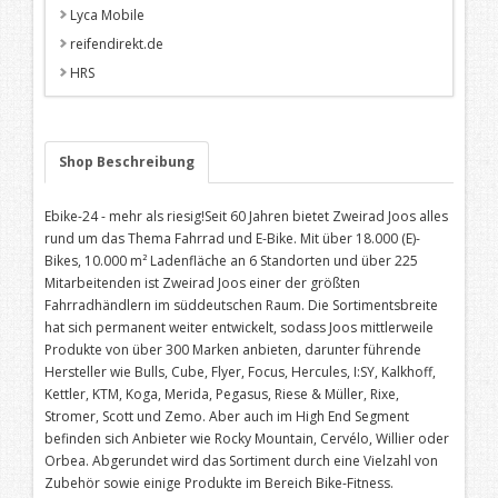
Lyca Mobile
reifendirekt.de
HRS
Shop Beschreibung
Ebike-24 - mehr als riesig!Seit 60 Jahren bietet Zweirad Joos alles
rund um das Thema Fahrrad und E-Bike. Mit über 18.000 (E)-
Bikes, 10.000 m² Ladenfläche an 6 Standorten und über 225
Mitarbeitenden ist Zweirad Joos einer der größten
Fahrradhändlern im süddeutschen Raum. Die Sortimentsbreite
hat sich permanent weiter entwickelt, sodass Joos mittlerweile
Produkte von über 300 Marken anbieten, darunter führende
Hersteller wie Bulls, Cube, Flyer, Focus, Hercules, I:SY, Kalkhoff,
Kettler, KTM, Koga, Merida, Pegasus, Riese & Müller, Rixe,
Stromer, Scott und Zemo. Aber auch im High End Segment
befinden sich Anbieter wie Rocky Mountain, Cervélo, Willier oder
Orbea. Abgerundet wird das Sortiment durch eine Vielzahl von
Zubehör sowie einige Produkte im Bereich Bike-Fitness.