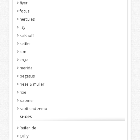
flyer
focus
hercules
i:sy
kalkhoff
kettler
ktm
koga
merida
pegasus
riese & müller
rixe
stromer
scott und zemo
SHOPS
Reifen.de
Oilily