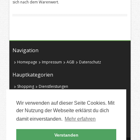
sich nach dem Warenwert.
Navigation
Homepage
Impressum
AGB
Datenschutz
Hauptkategorien
Shopping
Dienstleistungen
Mobilfunk, Internet DSL & Handys
Reisen
Games
Partnersuche
Büro
Wir verwenden auf dieser Seite Cookies. Mit
der Nutzung der Webseite erklärst du dich
damit einverstanden.
Mehr erfahren
Verstanden