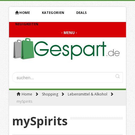
HOME
KATEGORIEN
DEALS
NEUIGKEITEN
- MENU -
Home
Shopping
Lebensmittel & Alkohol
mySpirits
mySpirits