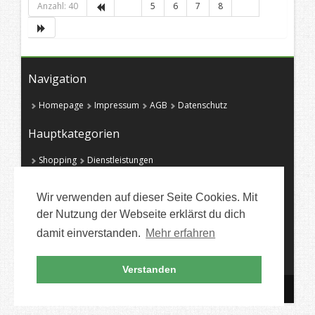
Anzahl: 40
5
6
7
8
Navigation
Homepage
Impressum
AGB
Datenschutz
Hauptkategorien
Shopping
Dienstleistungen
Mobilfunk, Internet DSL & Handys
Reisen
Games
Partnersuche
Büro
Wir verwenden auf dieser Seite Cookies. Mit
der Nutzung der Webseite erklärst du dich
damit einverstanden.
Mehr erfahren
Verstanden
COPYRIGHT 2026 @
GESPART.DE
.