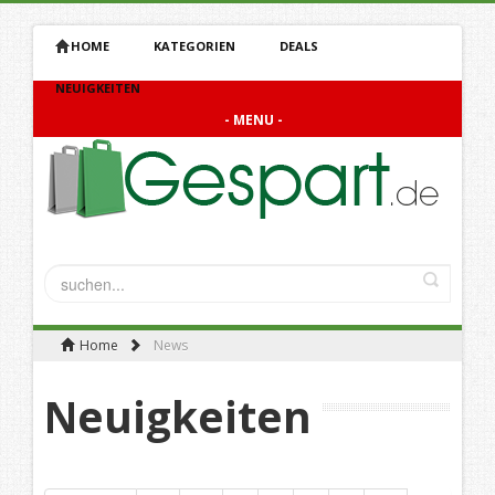
HOME
KATEGORIEN
DEALS
NEUIGKEITEN
- MENU -
Home
News
Neuigkeiten