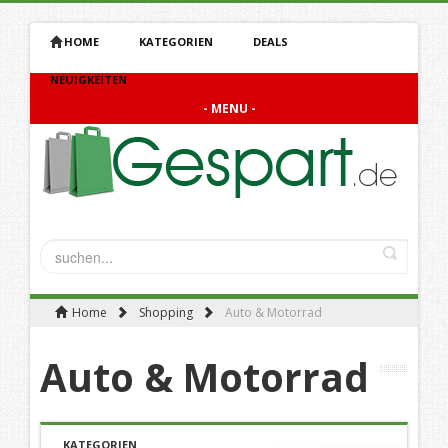
HOME
KATEGORIEN
DEALS
NEUIGKEITEN
- MENU -
Home
Shopping
Auto & Motorrad
Auto & Motorrad
KATEGORIEN